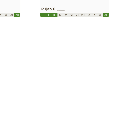
P 1
|
ab € __,__
IX
X
XI
XII
I
II
III
IV
V
VI
VII
VIII
IX
X
XI
XII