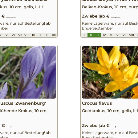
us, 10 cm, gelb, II-III
Balkan-Krokus, 10 cm, purpur
 € __,__
Zwiebel
|
ab € __,__
are, nur auf Bestellung! ab
Keine Lagerware, nur auf Best
mber
Ende September
V
V
VI
VII
VIII
IX
X
XI
XII
I
II
III
IV
V
VI
VII
VIII
ruscus 'Zwanenburg'
Crocus flavus
lühende Krokus, 10 cm,
Goldkrokus, 10 cm, gelb, II-I
 € __,__
Zwiebel
|
ab € __,__
are, nur auf Bestellung! ab
Keine Lagerware, nur auf Best
mber
Ende September