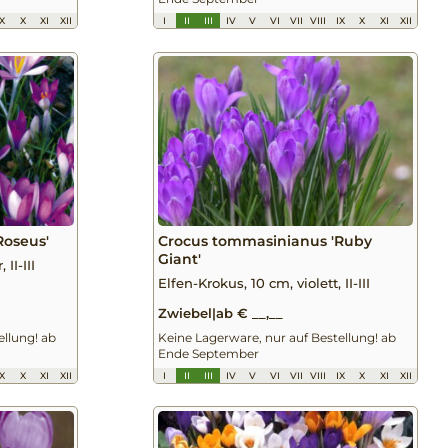
IX
X
XI
XII
I
II
III
IV
V
VI
VII
VIII
IX
X
XI
XII
Roseus'
Crocus tommasinianus 'Ruby
Giant'
II-III
Elfen-Krokus, 10 cm, violett, II-III
Zwiebel
|
ab € __,__
ellung! ab
Keine Lagerware, nur auf Bestellung! ab
Ende September
IX
X
XI
XII
I
II
III
IV
V
VI
VII
VIII
IX
X
XI
XII