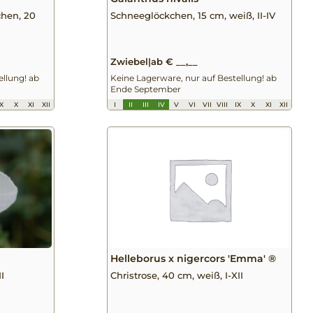
chen, 20
Schneeglöckchen, 15 cm, weiß, II-IV
Zwiebel
|
ab € __,__
ellung! ab
Keine Lagerware, nur auf Bestellung! ab
Ende September
IX
X
XI
XII
I
II
III
IV
V
VI
VII
VIII
IX
X
XI
XII
Helleborus x nigercors 'Emma' ®
I
Christrose, 40 cm, weiß, I-XII