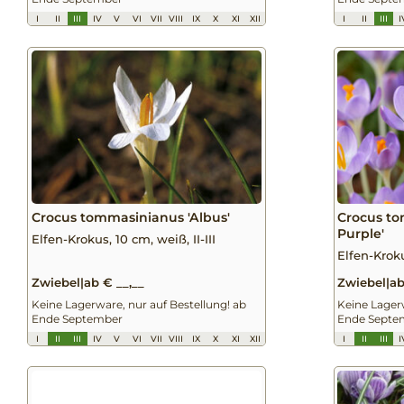
I
II
III
IV
V
VI
VII
VIII
IX
X
XI
XII
I
II
III
I
Crocus tommasinianus 'Albus'
Crocus to
Purple'
Elfen-Krokus, 10 cm, weiß, II-III
Elfen-Kroku
Zwiebel
|
ab € __,__
Zwiebel
|
ab
Keine Lagerware, nur auf Bestellung! ab
Keine Lagerw
Ende September
Ende Septe
I
II
III
IV
V
VI
VII
VIII
IX
X
XI
XII
I
II
III
I