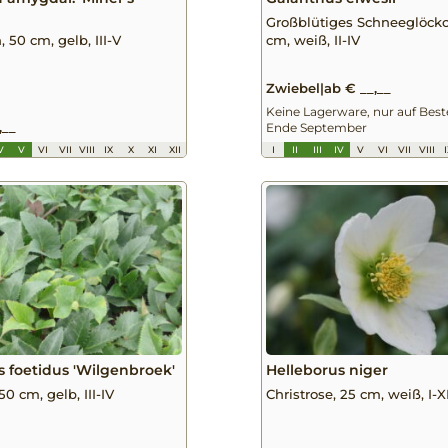
Großblütiges Schneeglöck
 50 cm, gelb, III-V
cm, weiß, II-IV
Zwiebel
|
ab € __,__
Keine Lagerware, nur auf Best
,__
Ende September
V
V
VI
VII
VIII
IX
X
XI
XII
I
II
III
IV
V
VI
VII
VIII
s foetidus 'Wilgenbroek'
Helleborus niger
0 cm, gelb, III-IV
Christrose, 25 cm, weiß, I-XI