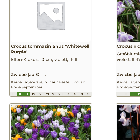
Crocus tommasinianus 'Whitewell
Crocus x c
Purple'
Großblumig
Elfen-Krokus, 10 cm, violett, II-III
violett, III-I
Zwiebel
|
ab € __,__
Zwiebel
|
ab
Keine Lagerware, nur auf Bestellung! ab
Keine Lagerw
Ende September
Ende Septe
I
II
III
IV
V
VI
VII
VIII
IX
X
XI
XII
I
II
III
I