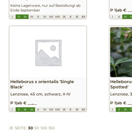
Keine Lagerware, nur auf Bestellung! ab
P 1
|
ab € __
Ende September
I
II
III
IV
V
VI
VII
VIII
IX
X
XI
XII
I
II
III
I
Helleborus x orientalis 'Single
Helleborus
Black'
Spotted'
Lenzrose, 45 cm, schwarz, II-IV
Lenzrose, 3
P 1
|
ab € __,__
P 1
|
ab € __
I
II
III
IV
V
VI
VII
VIII
IX
X
XI
XII
I
II
III
I
JE SEITE:
30
50
100
150