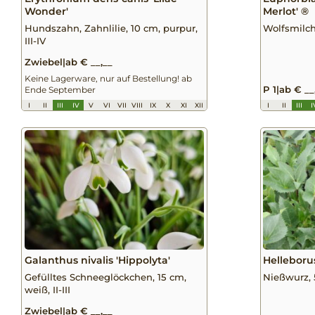
Wonder'
Merlot' ®
Hundszahn, Zahnlilie, 10 cm, purpur,
Wolfsmilch,
III-IV
Zwiebel
|
ab € __,__
Keine Lagerware, nur auf Bestellung! ab
P 1
|
ab € __
Ende September
I
II
III
IV
V
VI
VII
VIII
IX
X
XI
XII
I
II
III
I
Galanthus nivalis 'Hippolyta'
Helleboru
Gefülltes Schneeglöckchen, 15 cm,
Nießwurz, 5
weiß, II-III
Zwiebel
|
ab € __,__