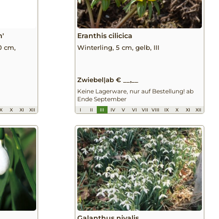
'
Eranthis cilicica
0 cm,
Winterling, 5 cm, gelb, III
Zwiebel
|
ab € __,__
Keine Lagerware, nur auf Bestellung! ab
Ende September
IX
X
XI
XII
I
II
III
IV
V
VI
VII
VIII
IX
X
XI
XII
Galanthus nivalis