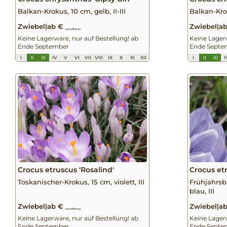
Balkan-Krokus, 10 cm, gelb, II-III
Balkan-Krok
Zwiebel
|
ab € __,__
Zwiebel
|
ab
Keine Lagerware, nur auf Bestellung! ab
Keine Lagerw
Ende September
Ende Septe
I
II
III
IV
V
VI
VII
VIII
IX
X
XI
XII
I
II
III
I
Crocus etruscus 'Rosalind'
Crocus et
Toskanischer-Krokus, 15 cm, violett, III
Frühjahrsb
blau, III
Zwiebel
|
ab € __,__
Zwiebel
|
ab
Keine Lagerware, nur auf Bestellung! ab
Keine Lagerw
Ende September
Ende Septe