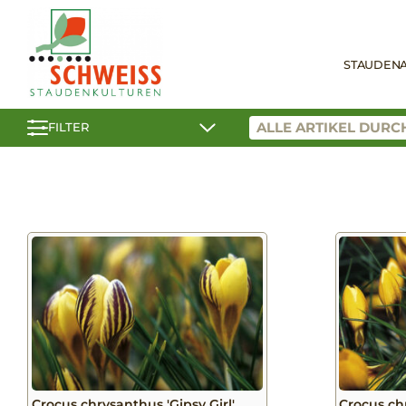
STAUDEN
FILTER
Crocus chrysanthus 'Gipsy Girl'
Crocus ch