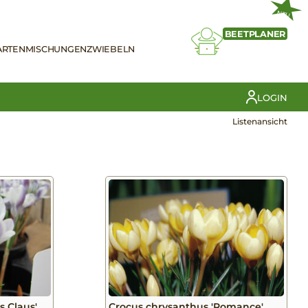
NEU
BEETPLANER
ARTEN
MISCHUNGEN
ZWIEBELN
LOGIN
Listenansicht
s Claus'
Crocus chrysanthus 'Romance'