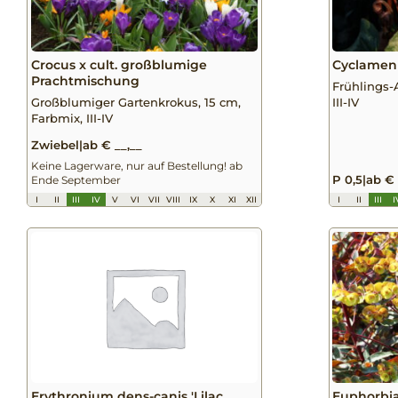
Crocus x cult. großblumige
Cyclamen
Prachtmischung
Frühlings-
Großblumiger Gartenkrokus, 15 cm,
III-IV
Farbmix, III-IV
Zwiebel
|
ab € __,__
Keine Lagerware, nur auf Bestellung! ab
P 0,5
|
ab € 
Ende September
I
II
III
IV
V
VI
VII
VIII
IX
X
XI
XII
I
II
III
I
Erythronium dens-canis 'Lilac
Euphorbia