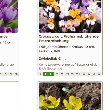
ance'
Crocus x cult. Frühjahrsblühende
Prachtmischung
, 15 cm,
Frühjahrsblühende Krokus, 10 cm,
Farbmix, II-III
Zwiebel
|
ab € __,__
ellung! ab
Keine Lagerware, nur auf Bestellung! ab
Ende September
IX
X
XI
XII
I
II
III
IV
V
VI
VII
VIII
IX
X
XI
XII