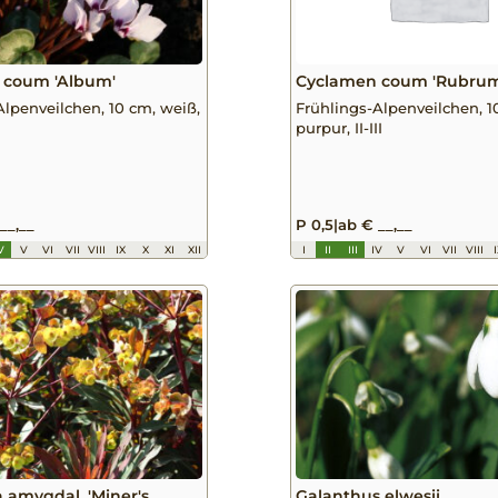
 coum 'Album'
Cyclamen coum 'Rubrum
Alpenveilchen, 10 cm, weiß,
Frühlings-Alpenveilchen, 1
purpur, II-III
__,__
P 0,5
|
ab € __,__
V
V
VI
VII
VIII
IX
X
XI
XII
I
II
III
IV
V
VI
VII
VIII
 amygdal. 'Miner's
Galanthus elwesii