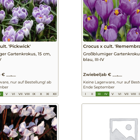
ult. 'Pickwick'
Crocus x cult. 'Remembr
er Gartenkrokus, 15 cm,
Großblumiger Gartenkrokus
V
blau, III-IV
 € __,__
Zwiebel
|
ab € __,__
are, nur auf Bestellung! ab
Keine Lagerware, nur auf Best
mber
Ende September
V
V
VI
VII
VIII
IX
X
XI
XII
I
II
III
IV
V
VI
VII
VIII