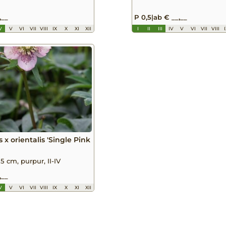
,__
P 0,5
|
ab € __,__
V
V
VI
VII
VIII
IX
X
XI
XII
I
II
III
IV
V
VI
VII
VIII
 x orientalis 'Single Pink
5 cm, purpur, II-IV
,__
V
V
VI
VII
VIII
IX
X
XI
XII