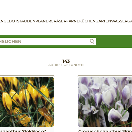
ANGEBOT
STAUDENPLANER
GRÄSER
FARNE
KÜCHENGARTEN
WASSERG
143
ARTIKEL GEFUNDEN
rysanthus 'Goldilocks'
Crocus chrysanthus 'Prin