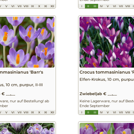
V
V
VI
VII
VIII
IX
X
XI
XII
I
II
III
IV
V
VI
VII
VIII
mmasinianus 'Barr's
Crocus tommasinianus '
Elfen-Krokus, 10 cm, purpur, 
s, 10 cm, purpur, II-III
 € __,__
Zwiebel
|
ab € __,__
are, nur auf Bestellung! ab
Keine Lagerware, nur auf Best
mber
Ende September
V
V
VI
VII
VIII
IX
X
XI
XII
I
II
III
IV
V
VI
VII
VIII