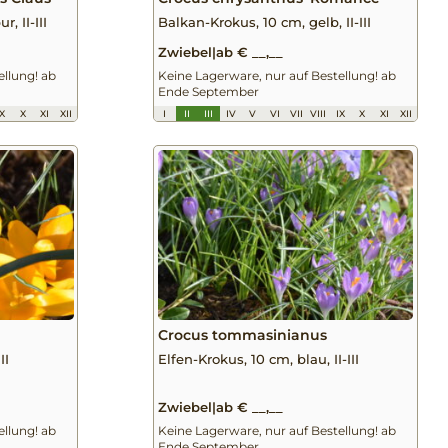
, II-III
Balkan-Krokus, 10 cm, gelb, II-III
Zwiebel
|
ab € __,__
ellung! ab
Keine Lagerware, nur auf Bestellung! ab
Ende September
IX
X
XI
XII
I
II
III
IV
V
VI
VII
VIII
IX
X
XI
XII
Crocus tommasinianus
II
Elfen-Krokus, 10 cm, blau, II-III
Zwiebel
|
ab € __,__
ellung! ab
Keine Lagerware, nur auf Bestellung! ab
Ende September