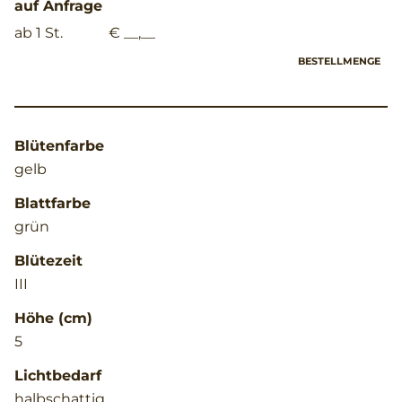
auf Anfrage
ab 1 St.
€ __,__
BESTELLMENGE
Blütenfarbe
gelb
Blattfarbe
grün
Blütezeit
III
Höhe (cm)
5
Lichtbedarf
halbschattig