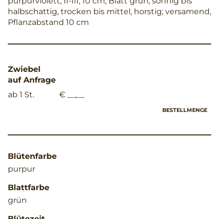
purpurviolett, II-III, 10 cm, Blatt grün, sonnig bis
halbschattig, trocken bis mittel, horstig; versamend,
Pflanzabstand 10 cm
Zwiebel
auf Anfrage
ab 1 St.
€ __,__
BESTELLMENGE
Blütenfarbe
purpur
Blattfarbe
grün
Blütezeit