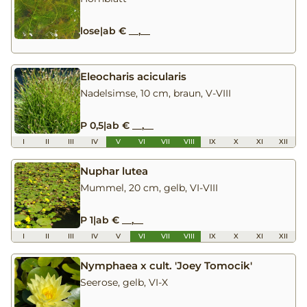
lose
|
ab € __,__
Eleocharis acicularis
Nadelsimse, 10 cm, braun, V-VIII
P 0,5
|
ab € __,__
I
II
III
IV
V
VI
VII
VIII
IX
X
XI
XII
Nuphar lutea
Mummel, 20 cm, gelb, VI-VIII
P 1
|
ab € __,__
I
II
III
IV
V
VI
VII
VIII
IX
X
XI
XII
Nymphaea x cult. 'Joey Tomocik'
Seerose, gelb, VI-X