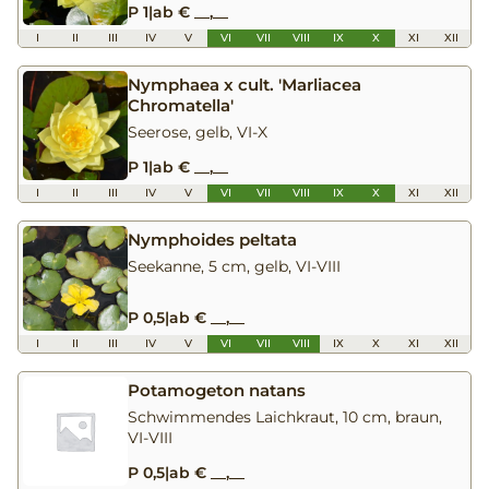
P 1
|
ab € __,__
I
II
III
IV
V
VI
VII
VIII
IX
X
XI
XII
Nymphaea x cult. 'Marliacea
Chromatella'
Seerose, gelb, VI-X
P 1
|
ab € __,__
I
II
III
IV
V
VI
VII
VIII
IX
X
XI
XII
Nymphoides peltata
Seekanne, 5 cm, gelb, VI-VIII
P 0,5
|
ab € __,__
I
II
III
IV
V
VI
VII
VIII
IX
X
XI
XII
Potamogeton natans
Schwimmendes Laichkraut, 10 cm, braun,
VI-VIII
P 0,5
|
ab € __,__