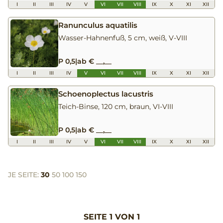
I
II
III
IV
V
VI
VII
VIII
IX
X
XI
XII
Ranunculus aquatilis
Wasser-Hahnenfuß, 5 cm, weiß, V-VIII
P 0,5
|
ab € __,__
I
II
III
IV
V
VI
VII
VIII
IX
X
XI
XII
Schoenoplectus lacustris
Teich-Binse, 120 cm, braun, VI-VIII
P 0,5
|
ab € __,__
I
II
III
IV
V
VI
VII
VIII
IX
X
XI
XII
JE SEITE:
30
50
100
150
SEITE 1 VON 1