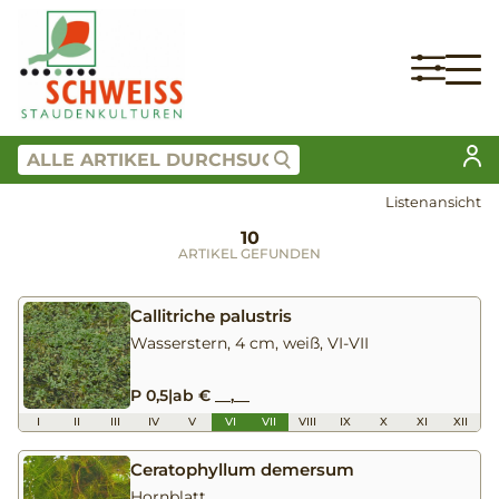
Listenansicht
10
ARTIKEL GEFUNDEN
Callitriche palustris
Wasserstern, 4 cm, weiß, VI-VII
P 0,5
|
ab € __,__
I
II
III
IV
V
VI
VII
VIII
IX
X
XI
XII
Ceratophyllum demersum
Hornblatt