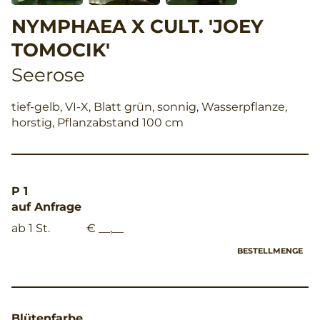
NYMPHAEA X CULT. 'JOEY
TOMOCIK'
Seerose
tief-gelb, VI-X, Blatt grün, sonnig, Wasserpflanze,
horstig, Pflanzabstand 100 cm
P 1
auf Anfrage
ab 1 St.
€ __,__
BESTELLMENGE
Blütenfarbe