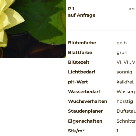
P 1
ab 
auf Anfrage
Blütenfarbe
gelb
Blattfarbe
grün
Blütezeit
VI, VII, VI
Lichtbedarf
sonnig
pH-Wert
kalkfrei
Wasserbedarf
Wasserp
Wuchsverhalten
horstig
Staudenplaner
Duftsta
Eigenschaften
Schnitts
Stk/m²
1