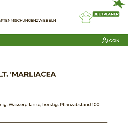
NEU
BEETPLANER
ARTEN
MISCHUNGEN
ZWIEBELN
LOGIN
T. 'MARLIACEA
onnig, Wasserpflanze, horstig, Pflanzabstand 100