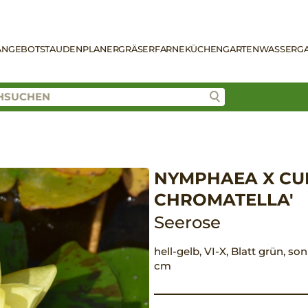
ANGEBOT
STAUDENPLANER
GRÄSER
FARNE
KÜCHENGARTEN
WASSERG
NYMPHAEA X CUL
CHROMATELLA'
Seerose
hell-gelb, VI-X, Blatt grün, s
cm