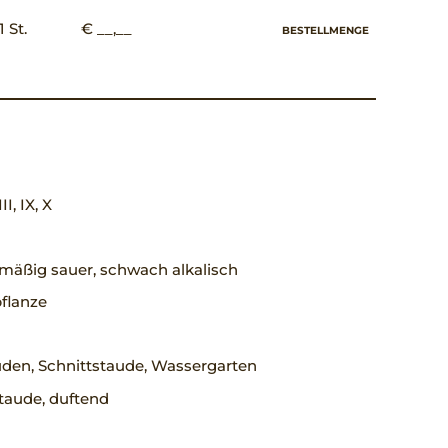
1 St.
€ __,__
BESTELLMENGE
II, IX, X
, mäßig sauer, schwach alkalisch
flanze
uden, Schnittstaude, Wassergarten
taude, duftend