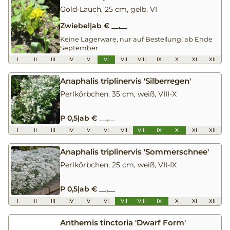
Gold-Lauch, 25 cm, gelb, VI
Zwiebel
|
ab € __,__
Keine Lagerware, nur auf Bestellung! ab Ende
September
I
II
III
IV
V
VI
VII
VIII
IX
X
XI
XII
Anaphalis triplinervis 'Silberregen'
Perlkörbchen, 35 cm, weiß, VIII-X
P 0,5
|
ab € __,__
I
II
III
IV
V
VI
VII
VIII
IX
X
XI
XII
Anaphalis triplinervis 'Sommerschnee'
Perlkörbchen, 25 cm, weiß, VII-IX
P 0,5
|
ab € __,__
I
II
III
IV
V
VI
VII
VIII
IX
X
XI
XII
Anthemis tinctoria 'Dwarf Form'