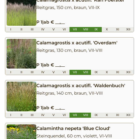
Reitgras, 150 cm, braun, VII-IX
P 1
|
ab € __,__
I
II
III
IV
V
VI
VII
VIII
IX
X
XI
XII
Calamagrostis x acutifl. 'Overdam'
Reitgras, 130 cm, braun, VII-VIII
P 1
|
ab € __,__
I
II
III
IV
V
VI
VII
VIII
IX
X
XI
XII
Calamagrostis x acutifl. 'Waldenbuch'
Reitgras, 140 cm, braun, VII-VIII
P 1
|
ab € __,__
I
II
III
IV
V
VI
VII
VIII
IX
X
XI
XII
Calamintha nepeta 'Blue Cloud'
Steinquendel, 60 cm, violett, VI-VIII