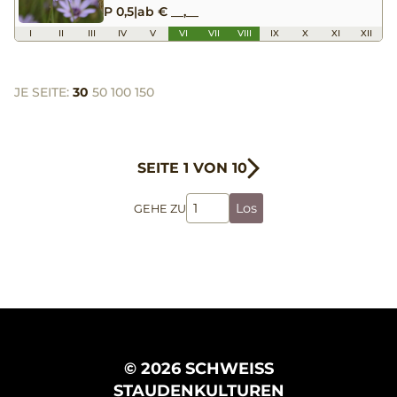
P 0,5
|
ab € __,__
I
II
III
IV
V
VI
VII
VIII
IX
X
XI
XII
JE SEITE:
30
50
100
150
SEITE 1 VON 10
Los
GEHE ZU
© 2026 SCHWEISS
STAUDENKULTUREN