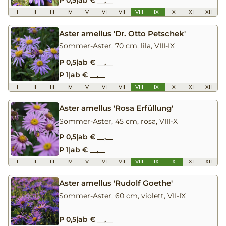
P 0,5
|
ab € __,__
I
II
III
IV
V
VI
VII
VIII
IX
X
XI
XII
Aster amellus 'Dr. Otto Petschek'
Sommer-Aster, 70 cm, lila, VIII-IX
P 0,5
|
ab € __,__
P 1
|
ab € __,__
I
II
III
IV
V
VI
VII
VIII
IX
X
XI
XII
Aster amellus 'Rosa Erfüllung'
Sommer-Aster, 45 cm, rosa, VIII-X
P 0,5
|
ab € __,__
P 1
|
ab € __,__
I
II
III
IV
V
VI
VII
VIII
IX
X
XI
XII
Aster amellus 'Rudolf Goethe'
Sommer-Aster, 60 cm, violett, VII-IX
P 0,5
|
ab € __,__