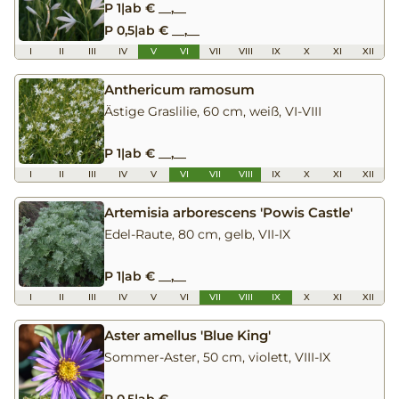
P 1
|
ab € __,__
P 0,5
|
ab € __,__
I
II
III
IV
V
VI
VII
VIII
IX
X
XI
XII
Anthericum ramosum
Ästige Graslilie, 60 cm, weiß, VI-VIII
P 1
|
ab € __,__
I
II
III
IV
V
VI
VII
VIII
IX
X
XI
XII
Artemisia arborescens 'Powis Castle'
Edel-Raute, 80 cm, gelb, VII-IX
P 1
|
ab € __,__
I
II
III
IV
V
VI
VII
VIII
IX
X
XI
XII
Aster amellus 'Blue King'
Sommer-Aster, 50 cm, violett, VIII-IX