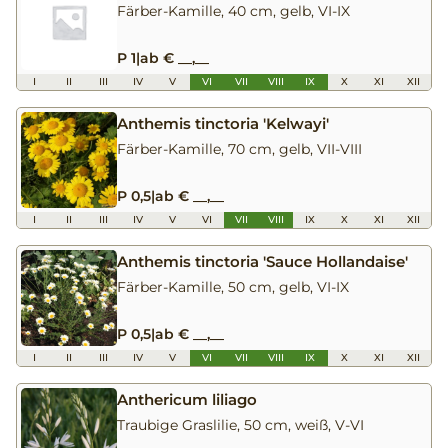
Färber-Kamille, 40 cm, gelb, VI-IX
P 1
|
ab € __,__
I
II
III
IV
V
VI
VII
VIII
IX
X
XI
XII
Anthemis tinctoria 'Kelwayi'
Färber-Kamille, 70 cm, gelb, VII-VIII
P 0,5
|
ab € __,__
I
II
III
IV
V
VI
VII
VIII
IX
X
XI
XII
Anthemis tinctoria 'Sauce Hollandaise'
Färber-Kamille, 50 cm, gelb, VI-IX
P 0,5
|
ab € __,__
I
II
III
IV
V
VI
VII
VIII
IX
X
XI
XII
Anthericum liliago
Traubige Graslilie, 50 cm, weiß, V-VI