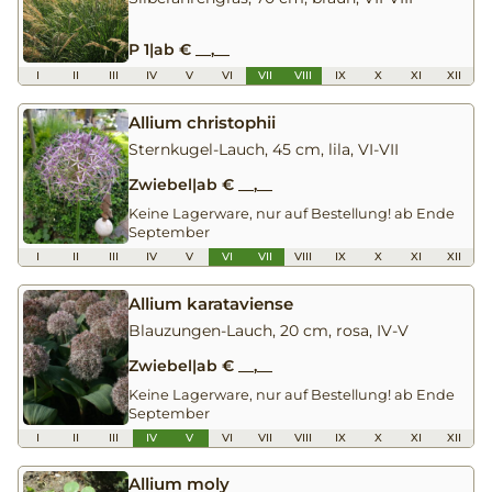
P 1
|
ab € __,__
I
II
III
IV
V
VI
VII
VIII
IX
X
XI
XII
Allium christophii
Sternkugel-Lauch, 45 cm, lila, VI-VII
Zwiebel
|
ab € __,__
Keine Lagerware, nur auf Bestellung! ab Ende
September
I
II
III
IV
V
VI
VII
VIII
IX
X
XI
XII
Allium karataviense
Blauzungen-Lauch, 20 cm, rosa, IV-V
Zwiebel
|
ab € __,__
Keine Lagerware, nur auf Bestellung! ab Ende
September
I
II
III
IV
V
VI
VII
VIII
IX
X
XI
XII
Allium moly