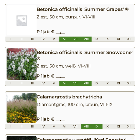
Betonica officinalis 'Summer Grapes' ®
Ziest, 50 cm, purpur, VI-VIII
P 1
|
ab € __,__
I
II
III
IV
V
VI
VII
VIII
IX
X
XI
XII
Betonica officinalis 'Summer Snowcone'
®
Ziest, 50 cm, weiß, VI-VIII
P 1
|
ab € __,__
I
II
III
IV
V
VI
VII
VIII
IX
X
XI
XII
Calamagrostis brachytricha
Diamantgras, 100 cm, braun, VIII-IX
P 1
|
ab € __,__
I
II
III
IV
V
VI
VII
VIII
IX
X
XI
XII
Calamagrostis x acutifl. 'Karl Foerster'