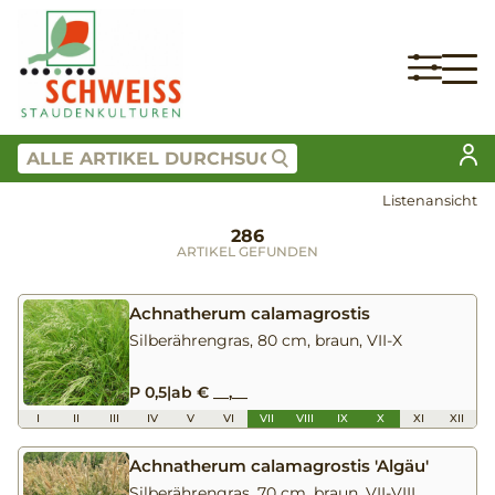
Listenansicht
286
ARTIKEL GEFUNDEN
Achnatherum calamagrostis
Silberährengras, 80 cm, braun, VII-X
P 0,5
|
ab € __,__
I
II
III
IV
V
VI
VII
VIII
IX
X
XI
XII
Achnatherum calamagrostis 'Algäu'
Silberährengras, 70 cm, braun, VII-VIII