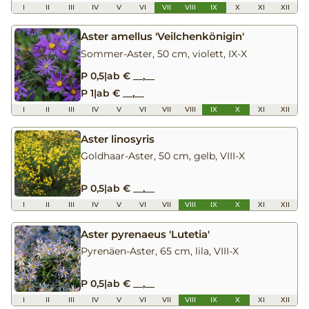
I
II
III
IV
V
VI
VII
VIII
IX
X
XI
XII
Aster amellus 'Veilchenkönigin'
Sommer-Aster, 50 cm, violett, IX-X
P 0,5
|
ab € __,__
P 1
|
ab € __,__
I
II
III
IV
V
VI
VII
VIII
IX
X
XI
XII
Aster linosyris
Goldhaar-Aster, 50 cm, gelb, VIII-X
P 0,5
|
ab € __,__
I
II
III
IV
V
VI
VII
VIII
IX
X
XI
XII
Aster pyrenaeus 'Lutetia'
Pyrenäen-Aster, 65 cm, lila, VIII-X
P 0,5
|
ab € __,__
I
II
III
IV
V
VI
VII
VIII
IX
X
XI
XII