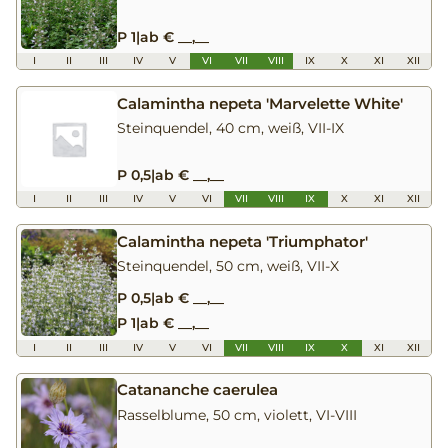
P 1
|
ab € __,__
I
II
III
IV
V
VI
VII
VIII
IX
X
XI
XII
Calamintha nepeta 'Marvelette White'
Steinquendel, 40 cm, weiß, VII-IX
P 0,5
|
ab € __,__
I
II
III
IV
V
VI
VII
VIII
IX
X
XI
XII
Calamintha nepeta 'Triumphator'
Steinquendel, 50 cm, weiß, VII-X
P 0,5
|
ab € __,__
P 1
|
ab € __,__
I
II
III
IV
V
VI
VII
VIII
IX
X
XI
XII
Catananche caerulea
Rasselblume, 50 cm, violett, VI-VIII