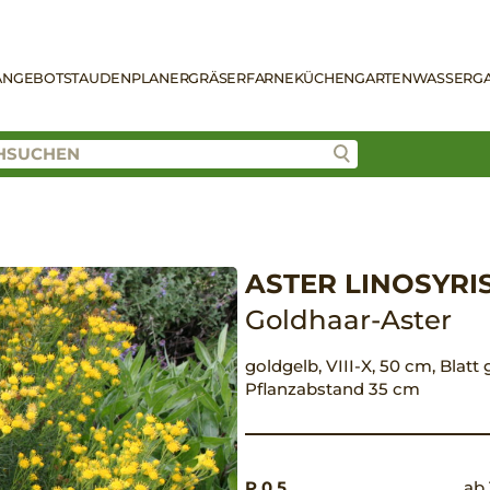
ANGEBOT
STAUDENPLANER
GRÄSER
FARNE
KÜCHENGARTEN
WASSERG
ASTER LINOSYRI
Goldhaar-Aster
goldgelb, VIII-X, 50 cm, Blatt 
Pflanzabstand 35 cm
P 0,5
ab 