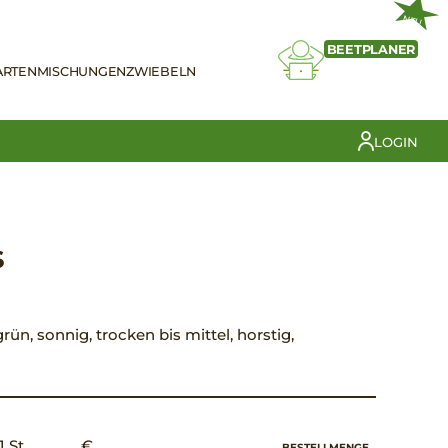
NEU
BEETPLANER
ARTEN
MISCHUNGEN
ZWIEBELN
LOGIN
S
grün, sonnig, trocken bis mittel, horstig,
1 St.
€ __,__
BESTELLMENGE