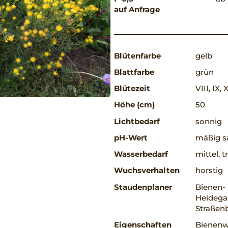
auf Anfrage
Blütenfarbe
gelb
Blattfarbe
grün
Blütezeit
VIII, IX, 
Höhe (cm)
50
Lichtbedarf
sonnig
pH-Wert
mäßig sa
Wasserbedarf
mittel, 
Wuchsverhalten
horstig
Staudenplaner
Bienen-
Heidegar
Straßenb
Eigenschaften
Bienenwe