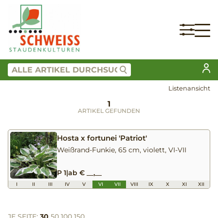
Listenansicht
1
ARTIKEL GEFUNDEN
Hosta x fortunei 'Patriot'
Weißrand-Funkie, 65 cm, violett, VI-VII
P 1
|
ab € __,__
I
II
III
IV
V
VI
VII
VIII
IX
X
XI
XII
JE SEITE:
30
50
100
150