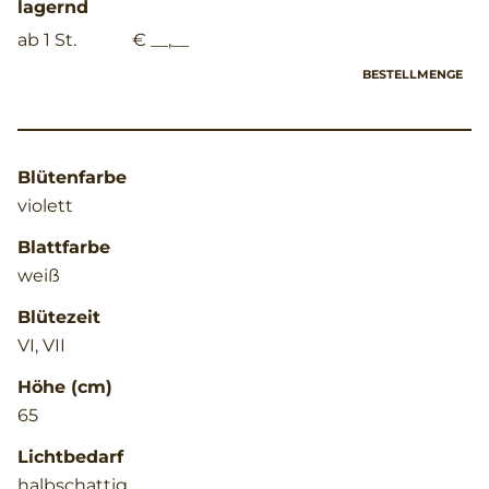
lagernd
ab 1 St.
€ __,__
BESTELLMENGE
Blütenfarbe
violett
Blattfarbe
weiß
Blütezeit
VI, VII
Höhe (cm)
65
Lichtbedarf
halbschattig