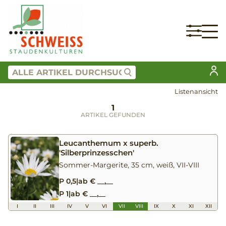
Listenansicht
1
ARTIKEL GEFUNDEN
Leucanthemum x superb.
'Silberprinzesschen'
Sommer-Margerite, 35 cm, weiß, VII-VIII
P 0,5
|
ab € __,__
P 1
|
ab € __,__
I
II
III
IV
V
VI
VII
VIII
IX
X
XI
XII