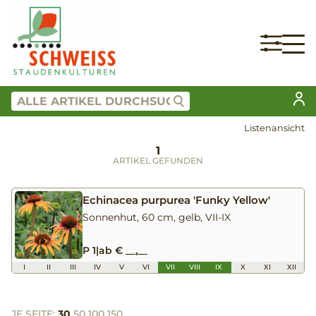
Listenansicht
1
ARTIKEL GEFUNDEN
Echinacea purpurea 'Funky Yellow'
Sonnenhut, 60 cm, gelb, VII-IX
P 1
|
ab € __,__
I
II
III
IV
V
VI
VII
VIII
IX
X
XI
XII
JE SEITE:
30
50
100
150