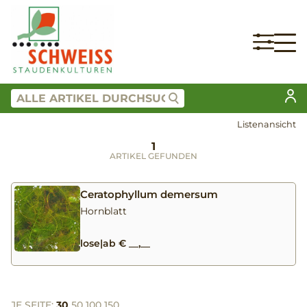
Listenansicht
1
ARTIKEL GEFUNDEN
Ceratophyllum demersum
Hornblatt
lose
|
ab € __,__
JE SEITE:
30
50
100
150