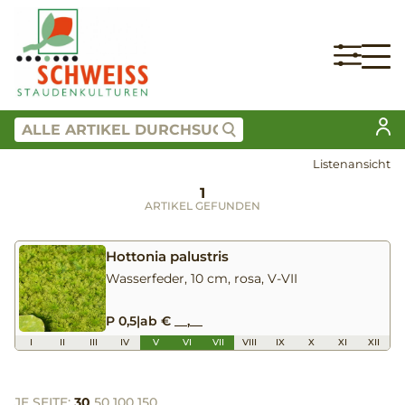
Listenansicht
1
ARTIKEL GEFUNDEN
Hottonia palustris
Wasserfeder, 10 cm, rosa, V-VII
P 0,5
|
ab € __,__
I
II
III
IV
V
VI
VII
VIII
IX
X
XI
XII
JE SEITE:
30
50
100
150