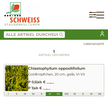
Listenansicht
1
ARTIKEL GEFUNDEN
Chiastophyllum oppositifolium
Goldtröpfchen, 20 cm, gelb, VI-VII
P 0,5
|
ab € __,__
P 1
|
ab € __,__
I
II
III
IV
V
VI
VII
VIII
IX
X
XI
XII