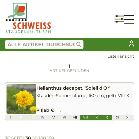
Listenansicht
1
ARTIKEL GEFUNDEN
Helianthus decapet. 'Soleil d'Or'
Stauden-Sonnenblume, 160 cm, gelb, VIII-X
P 1
|
ab € __,__
I
II
III
IV
V
VI
VII
VIII
IX
X
XI
XII
JE SEITE:
30
50
100
150