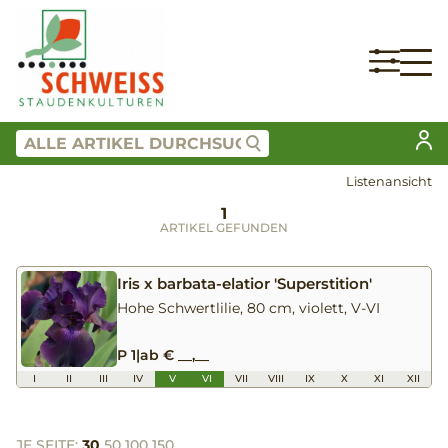
Listenansicht
1
ARTIKEL GEFUNDEN
Iris x barbata-elatior 'Superstition'
Hohe Schwertlilie, 80 cm, violett, V-VI
P 1
|
ab € __,__
I
II
III
IV
V
VI
VII
VIII
IX
X
XI
XII
JE SEITE:
30
50
100
150