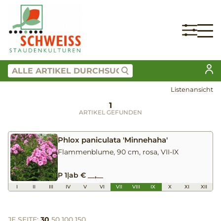
Listenansicht
1
ARTIKEL GEFUNDEN
Phlox paniculata 'Minnehaha'
Flammenblume, 90 cm, rosa, VII-IX
P 1
|
ab € __,__
I
II
III
IV
V
VI
VII
VIII
IX
X
XI
XII
JE SEITE:
30
50
100
150