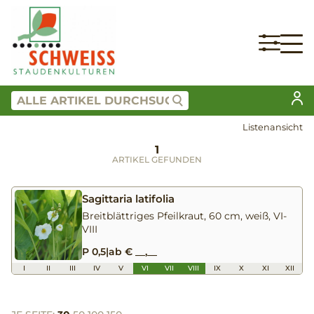
Listenansicht
1
ARTIKEL GEFUNDEN
Sagittaria latifolia
Breitblättriges Pfeilkraut, 60 cm, weiß, VI-
VIII
P 0,5
|
ab € __,__
I
II
III
IV
V
VI
VII
VIII
IX
X
XI
XII