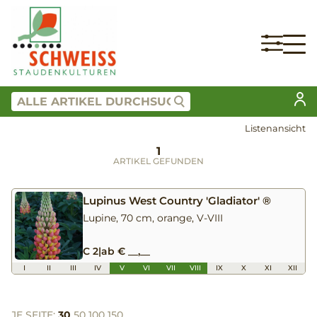
Listenansicht
1
ARTIKEL GEFUNDEN
Lupinus West Country 'Gladiator' ®
Lupine, 70 cm, orange, V-VIII
C 2
|
ab € __,__
I
II
III
IV
V
VI
VII
VIII
IX
X
XI
XII
JE SEITE:
30
50
100
150