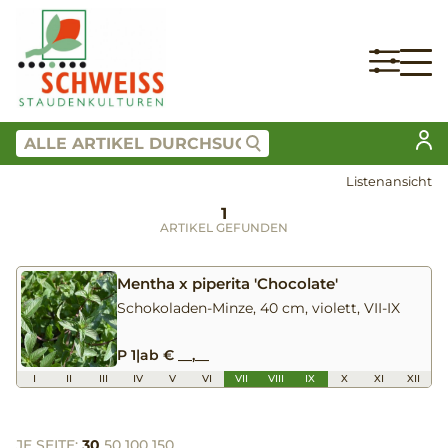
Listenansicht
1
ARTIKEL GEFUNDEN
Mentha x piperita 'Chocolate'
Schokoladen-Minze, 40 cm, violett, VII-IX
P 1
|
ab € __,__
I
II
III
IV
V
VI
VII
VIII
IX
X
XI
XII
JE SEITE:
30
50
100
150