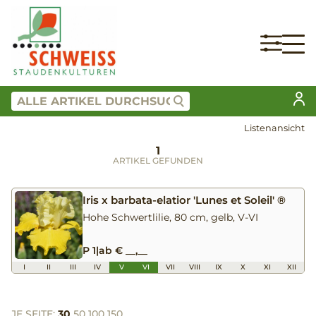
Listenansicht
1
ARTIKEL GEFUNDEN
Iris x barbata-elatior 'Lunes et Soleil' ®
Hohe Schwertlilie, 80 cm, gelb, V-VI
P 1
|
ab € __,__
I
II
III
IV
V
VI
VII
VIII
IX
X
XI
XII
JE SEITE:
30
50
100
150