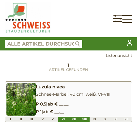
Listenansicht
1
ARTIKEL GEFUNDEN
Luzula nivea
Schnee-Marbel, 40 cm, weiß, VI-VIII
P 0,5
|
ab € __,__
P 1
|
ab € __,__
I
II
III
IV
V
VI
VII
VIII
IX
X
XI
XII