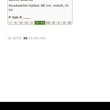
Muskateller-Salbei, 80 cm, violett, VI-
VII
P 1
|
ab € __,__
I
II
III
IV
V
VI
VII
VIII
IX
X
XI
XII
JE SEITE:
30
50
100
150