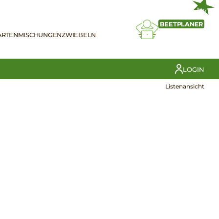
NEU
BEETPLANER
ARTEN
MISCHUNGEN
ZWIEBELN
LOGIN
Listenansicht