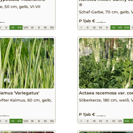
®
, 50 cm, gelb, VI-VII
Schaf-Garbe, 70 cm, gelb, VI
,__
P 1
|
ab € __,__
V
V
VI
VII
VIII
IX
X
XI
XII
I
II
III
IV
V
VI
VII
VIII
lamus 'Variegatus'
Actaea racemosa var. cor
ifter Kalmus, 60 cm, gelb,
Silberkerze, 180 cm, weiß, V
__,__
P 1
|
ab € __,__
V
V
VI
VII
VIII
IX
X
XI
XII
I
II
III
IV
V
VI
VII
VIII