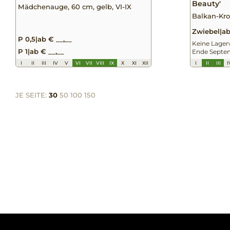
Beauty'
Mädchenauge, 60 cm, gelb, VI-IX
Balkan-Krok
Zwiebel
|
ab
P 0,5
|
ab € __,__
Keine Lagerw
P 1
|
ab € __,__
Ende Septe
I
II
III
IV
V
VI
VII
VIII
IX
X
XI
XII
I
II
III
I
JE SEITE:
30
50
100
150