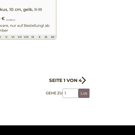
us, 10 cm, gelb, II-III
 € __,__
are, nur auf Bestellung! ab
mber
V
V
VI
VII
VIII
IX
X
XI
XII
SEITE 1 VON 4
GEHE ZU
Los