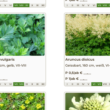
V
V
VI
VII
VIII
IX
X
XI
XII
I
II
III
IV
V
VI
VII
VIII
 vulgaris
Aruncus dioicus
cm, gelb, VII-VIII
Geissbart, 160 cm, weiß, VI-
P 0,5
|
ab € __,__
__,__
P 1
|
ab € __,__
V
V
VI
VII
VIII
IX
X
XI
XII
I
II
III
IV
V
VI
VII
VIII