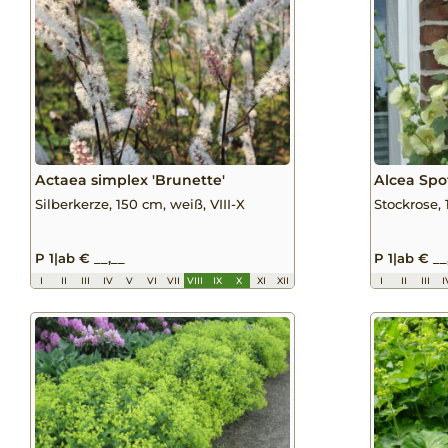
Actaea simplex 'Brunette'
Alcea Spo
Silberkerze, 150 cm, weiß, VIII-X
Stockrose, 
P 1
|
ab € __,__
P 1
|
ab € __
I
II
III
IV
V
VI
VII
VIII
IX
X
XI
XII
I
II
III
I