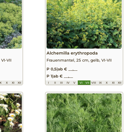
Alchemilla erythropoda
VI-VII
Frauenmantel, 25 cm, gelb, VI-VII
P 0,5
|
ab € __,__
P 1
|
ab € __,__
IX
X
XI
XII
I
II
III
IV
V
VI
VII
VIII
IX
X
XI
XII