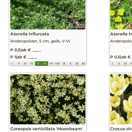
Azorella trifurcata
Azorella t
Andenpolster, 5 cm, gelb, V-VI
Andenpolst
P 0,5
|
ab € __,__
P 1
|
ab € __,__
P 0,5
|
ab € 
I
II
III
IV
V
VI
VII
VIII
IX
X
XI
XII
I
II
III
I
Coreopsis verticillata 'Moonbeam'
Crocus ch