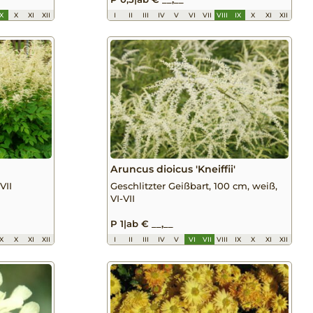
IX
X
XI
XII
I
II
III
IV
V
VI
VII
VIII
IX
X
XI
XII
Aruncus dioicus 'Kneiffii'
VII
Geschlitzter Geißbart, 100 cm, weiß,
VI-VII
P 1
|
ab € __,__
IX
X
XI
XII
I
II
III
IV
V
VI
VII
VIII
IX
X
XI
XII