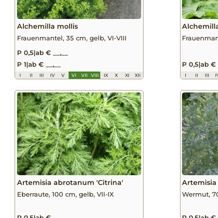
Alchemilla mollis
Alchemill
Frauenmantel, 35 cm, gelb, VI-VIII
Frauenmant
P 0,5
|
ab € __,__
P 1
|
ab € __,__
P 0,5
|
ab € 
I
II
III
IV
V
VI
VII
VIII
IX
X
XI
XII
I
II
III
I
Artemisia abrotanum 'Citrina'
Artemisia
Eberraute, 100 cm, gelb, VII-IX
Wermut, 70
P 0,5
|
ab € __,__
P 0,5
|
ab € 