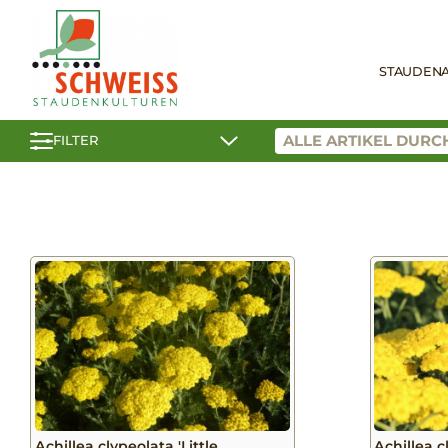
STAUDEN
FILTER
Achillea clypeolata 'Little
Achillea 