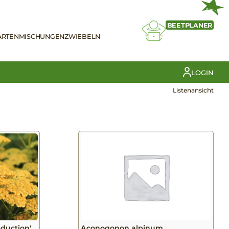
NEU
BEETPLANER
ARTEN
MISCHUNGEN
ZWIEBELN
LOGIN
Listenansicht
eduction'
Aconogonon alpinum