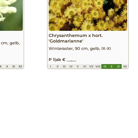
Chrysanthemum x hort.
'Goldmarianne'
cm, gelb,
Winteraster, 90 cm, gelb, IX-XI
P 1
|
ab € __,__
IX
X
XI
XII
I
II
III
IV
V
VI
VII
VIII
IX
X
XI
XII