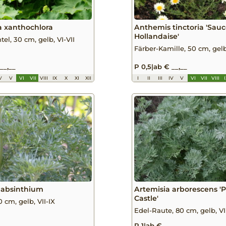
a xanthochlora
Anthemis tinctoria 'Sau
Hollandaise'
el, 30 cm, gelb, VI-VII
Färber-Kamille, 50 cm, gelb
__,__
P 0,5
|
ab € __,__
V
V
VI
VII
VIII
IX
X
XI
XII
I
II
III
IV
V
VI
VII
VIII
 absinthium
Artemisia arborescens '
Castle'
 cm, gelb, VII-IX
Edel-Raute, 80 cm, gelb, VI
__,__
P 1
|
ab € __,__