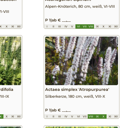
Alpen-Knöterich, 80 cm, weiß, VI-VIII
-VIII
P 1
|
ab € __,__
IX
X
XI
XII
I
II
III
IV
V
VI
VII
VIII
IX
X
XI
XII
difolia
Actaea simplex 'Atropurpurea'
III-IX
Silberkerze, 180 cm, weiß, VIII-X
P 1
|
ab € __,__
IX
X
XI
XII
I
II
III
IV
V
VI
VII
VIII
IX
X
XI
XII