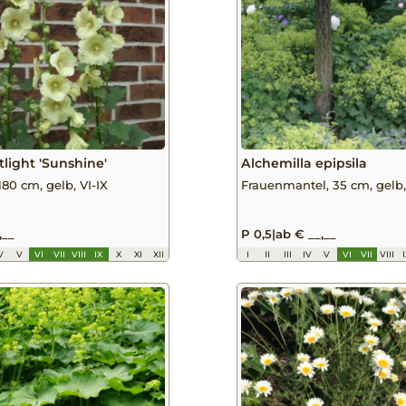
tlight 'Sunshine'
Alchemilla epipsila
180 cm, gelb, VI-IX
Frauenmantel, 35 cm, gelb, 
,__
P 0,5
|
ab € __,__
V
V
VI
VII
VIII
IX
X
XI
XII
I
II
III
IV
V
VI
VII
VIII