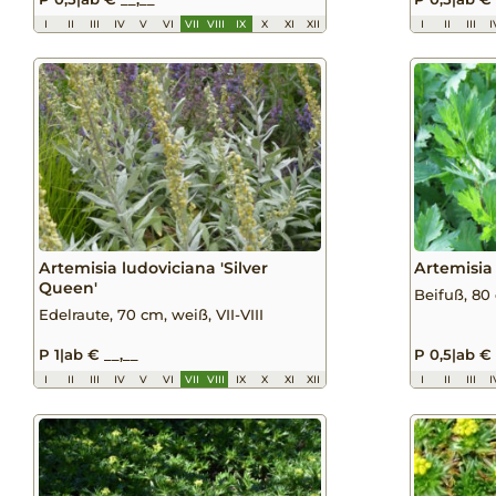
I
II
III
IV
V
VI
VII
VIII
IX
X
XI
XII
I
II
III
I
Artemisia ludoviciana 'Silver
Artemisia
Queen'
Beifuß, 80 
Edelraute, 70 cm, weiß, VII-VIII
P 1
|
ab € __,__
P 0,5
|
ab € 
I
II
III
IV
V
VI
VII
VIII
IX
X
XI
XII
I
II
III
I