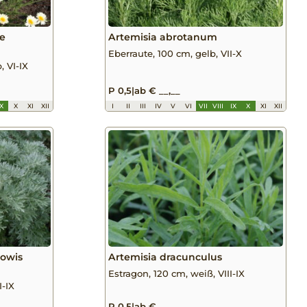
ce
Artemisia abrotanum
Eberraute, 100 cm, gelb, VII-X
, VI-IX
P 0,5
|
ab € __,__
IX
X
XI
XII
I
II
III
IV
V
VI
VII
VIII
IX
X
XI
XII
Powis
Artemisia dracunculus
Estragon, 120 cm, weiß, VIII-IX
I-IX
P 0,5
|
ab € __,__