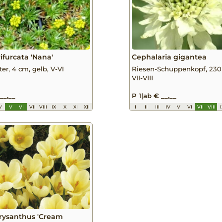
rifurcata 'Nana'
Cephalaria gigantea
er, 4 cm, gelb, V-VI
Riesen-Schuppenkopf, 230 
VII-VIII
__,__
P 1
|
ab € __,__
V
V
VI
VII
VIII
IX
X
XI
XII
I
II
III
IV
V
VI
VII
VIII
rysanthus 'Cream