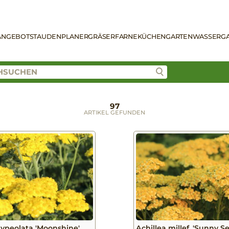
ANGEBOT
STAUDENPLANER
GRÄSER
FARNE
KÜCHENGARTEN
WASSERG
97
ARTIKEL GEFUNDEN
clypeolata 'Moonshine'
Achillea millef. 'Sunny S