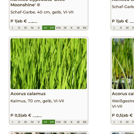
Moonshine' ®
Schaf-Garbe
Schaf-Garbe, 40 cm, gelb, VI-VII
P 1
|
ab € __,__
P 1
|
ab € __
I
II
III
IV
V
VI
VII
VIII
IX
X
XI
XII
I
II
III
I
Acorus calamus
Acorus ca
Kalmus, 70 cm, gelb, VI-VII
Weißgestre
VI-VII
P 0,5
|
ab € __,__
P 0,5
|
ab € 
I
II
III
IV
V
VI
VII
VIII
IX
X
XI
XII
I
II
III
I