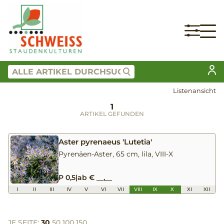
Listenansicht
1
ARTIKEL GEFUNDEN
Aster pyrenaeus 'Lutetia'
Pyrenäen-Aster, 65 cm, lila, VIII-X
P 0,5
|
ab € __,__
I
II
III
IV
V
VI
VII
VIII
IX
X
XI
XII
JE SEITE:
30
50
100
150