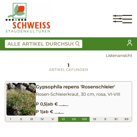
Listenansicht
1
ARTIKEL GEFUNDEN
Gypsophila repens 'Rosenschleier'
Rosen-Schleierkraut, 30 cm, rosa, VI-VIII
P 0,5
|
ab € __,__
P 1
|
ab € __,__
I
II
III
IV
V
VI
VII
VIII
IX
X
XI
XII