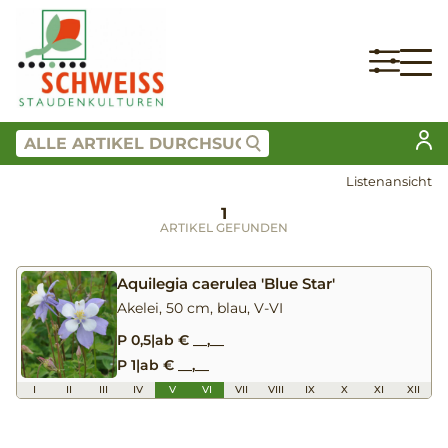
Listenansicht
1
ARTIKEL GEFUNDEN
Aquilegia caerulea 'Blue Star'
Akelei, 50 cm, blau, V-VI
P 0,5
|
ab € __,__
P 1
|
ab € __,__
I
II
III
IV
V
VI
VII
VIII
IX
X
XI
XII