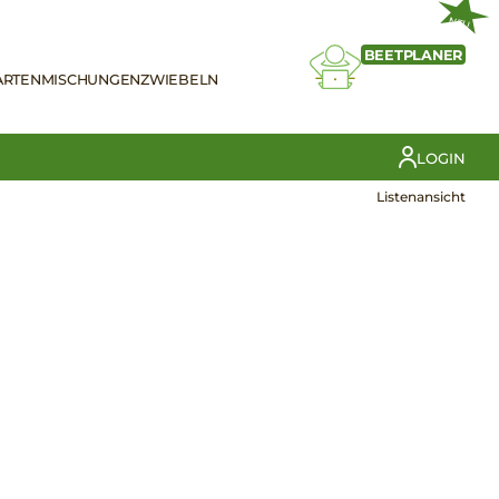
NEU
BEETPLANER
ARTEN
MISCHUNGEN
ZWIEBELN
LOGIN
Listenansicht