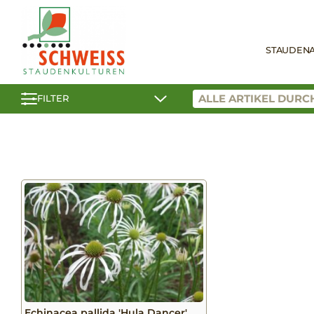
STAUDEN
FILTER
Echinacea pallida 'Hula Dancer'