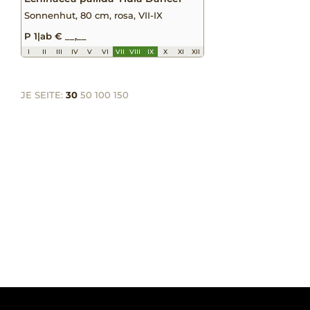
Sonnenhut, 80 cm, rosa, VII-IX
P 1
|
ab € __,__
I
II
III
IV
V
VI
VII
VIII
IX
X
XI
XII
JE SEITE:
30
50
100
150