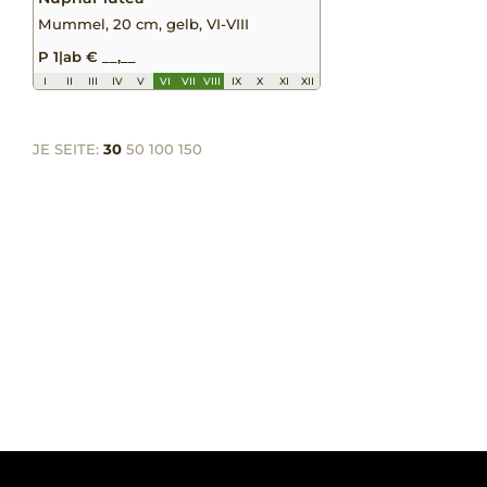
Mummel, 20 cm, gelb, VI-VIII
P 1
|
ab € __,__
I
II
III
IV
V
VI
VII
VIII
IX
X
XI
XII
JE SEITE:
30
50
100
150