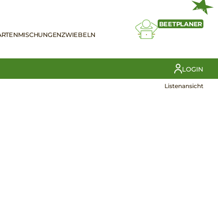
NEU
BEETPLANER
ARTEN
MISCHUNGEN
ZWIEBELN
LOGIN
Listenansicht