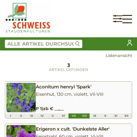
Listenansicht
3
ARTIKEL GEFUNDEN
Aconitum henryi 'Spark'
Eisenhut, 130 cm, violett, VII-VIII
P 1
|
ab € __,__
I
II
III
IV
V
VI
VII
VIII
IX
X
XI
XII
Erigeron x cult. 'Dunkelste Aller'
Feinstrahl, 60 cm, violett, VI-VIII