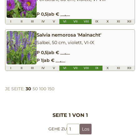
P 0,5
|
ab € __,__
I
II
III
IV
V
VI
VII
VIII
IX
X
XI
XII
Salvia nemorosa 'Mainacht'
Salbei, 50 cm, violett, VI-IX
P 0,5
|
ab € __,__
P 1
|
ab € __,__
I
II
III
IV
V
VI
VII
VIII
IX
X
XI
XII
JE SEITE:
30
50
100
150
SEITE 1 VON 1
Los
GEHE ZU