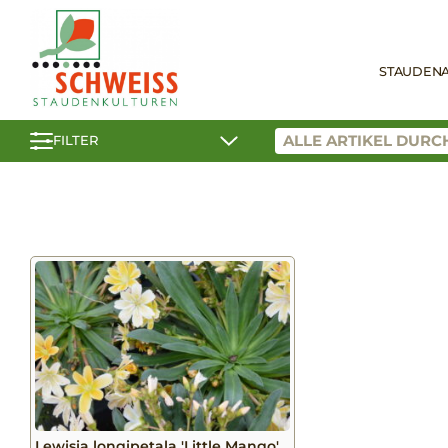
STAUDEN
FILTER
Lewisia longipetala 'Little Mango'