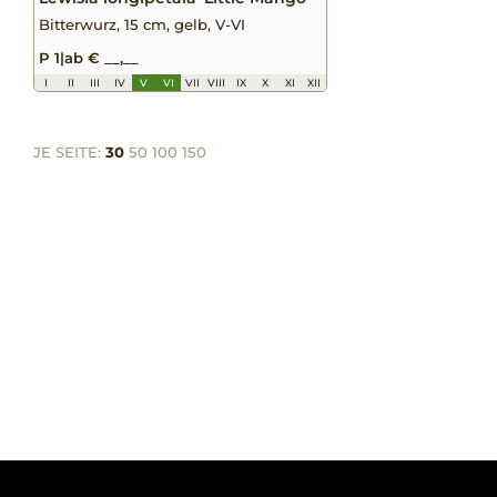
Bitterwurz, 15 cm, gelb, V-VI
P 1
|
ab € __,__
I
II
III
IV
V
VI
VII
VIII
IX
X
XI
XII
JE SEITE:
30
50
100
150