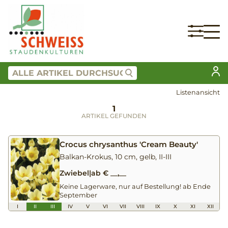
Listenansicht
1
ARTIKEL GEFUNDEN
Crocus chrysanthus 'Cream Beauty'
Balkan-Krokus, 10 cm, gelb, II-III
Zwiebel
|
ab € __,__
Keine Lagerware, nur auf Bestellung! ab Ende
September
I
II
III
IV
V
VI
VII
VIII
IX
X
XI
XII