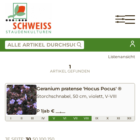
Listenansicht
1
ARTIKEL GEFUNDEN
Geranium pratense 'Hocus Pocus' ®
Storchschnabel, 50 cm, violett, V-VIII
P 1
|
ab € __,__
I
II
III
IV
V
VI
VII
VIII
IX
X
XI
XII
JE SEITE:
30
50
100
150