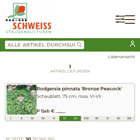
Listenansicht
1
ARTIKEL GEFUNDEN
Rodgersia pinnata 'Bronze Peacock'
Schaublatt, 75 cm, rosa, VI-VII
P 1
|
ab € __,__
I
II
III
IV
V
VI
VII
VIII
IX
X
XI
XII
JE SEITE:
30
50
100
150