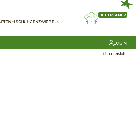
NEU
BEETPLANER
ARTEN
MISCHUNGEN
ZWIEBELN
LOGIN
Listenansicht