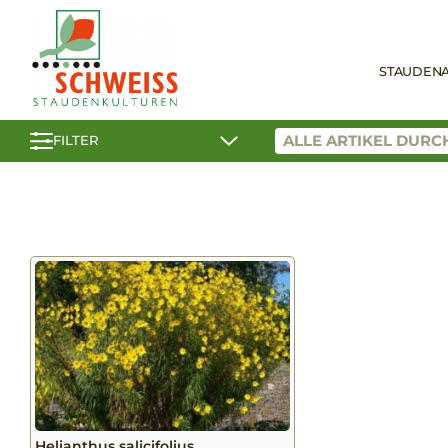
STAUDEN
FILTER
Helianthus salicifolius