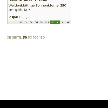
Weidenblättrige Sonnenblume, 250
cm, gelb, IX-X
P 1
|
ab € __,__
I
II
III
IV
V
VI
VII
VIII
IX
X
XI
XII
JE SEITE:
30
50
100
150