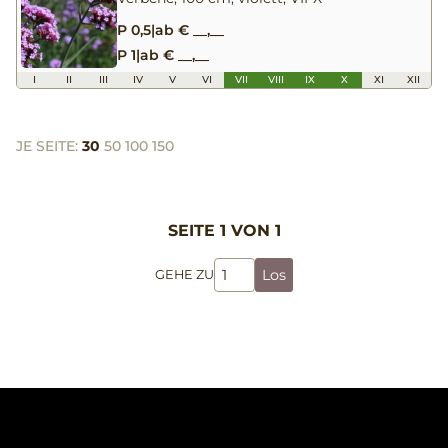
P 0,5
|
ab € __,__
P 1
|
ab € __,__
I
II
III
IV
V
VI
VII
VIII
IX
X
XI
XII
JE SEITE:
30
50
100
150
SEITE 1 VON 1
Los
GEHE ZU