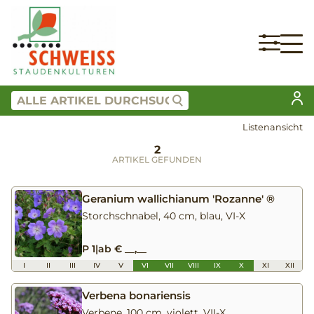
Listenansicht
2
ARTIKEL GEFUNDEN
Geranium wallichianum 'Rozanne' ®
Storchschnabel, 40 cm, blau, VI-X
P 1
|
ab € __,__
I
II
III
IV
V
VI
VII
VIII
IX
X
XI
XII
Verbena bonariensis
Verbene, 100 cm, violett, VII-X