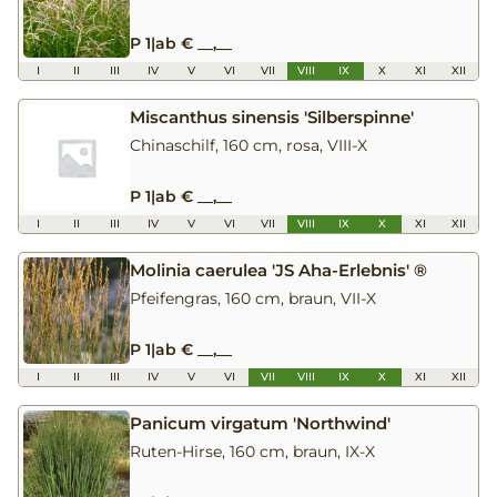
P 1
|
ab € __,__
I
II
III
IV
V
VI
VII
VIII
IX
X
XI
XII
Miscanthus sinensis 'Silberspinne'
Chinaschilf, 160 cm, rosa, VIII-X
P 1
|
ab € __,__
I
II
III
IV
V
VI
VII
VIII
IX
X
XI
XII
Molinia caerulea 'JS Aha-Erlebnis' ®
Pfeifengras, 160 cm, braun, VII-X
P 1
|
ab € __,__
I
II
III
IV
V
VI
VII
VIII
IX
X
XI
XII
Panicum virgatum 'Northwind'
Ruten-Hirse, 160 cm, braun, IX-X