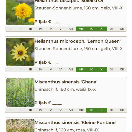
Helianthus decapet. 'Soleil d'Or'
Stauden-Sonnenblume, 160 cm, gelb, VIII-X
P 1
|
ab € __,__
I
II
III
IV
V
VI
VII
VIII
IX
X
XI
XII
Helianthus microceph. 'Lemon Queen'
Stauden-Sonnenblume, 160 cm, gelb, VIII-X
P 1
|
ab € __,__
I
II
III
IV
V
VI
VII
VIII
IX
X
XI
XII
Miscanthus sinensis 'Ghana'
Chinaschilf, 160 cm, weiß, IX-X
P 1
|
ab € __,__
I
II
III
IV
V
VI
VII
VIII
IX
X
XI
XII
Miscanthus sinensis 'Kleine Fontäne'
Chinaschilf, 160 cm, rosa, VIII-IX