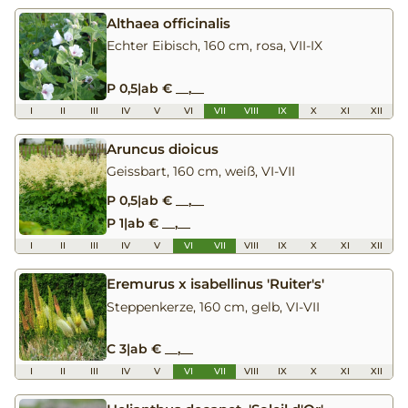
Althaea officinalis
Echter Eibisch, 160 cm, rosa, VII-IX
P 0,5
|
ab € __,__
I
II
III
IV
V
VI
VII
VIII
IX
X
XI
XII
Aruncus dioicus
Geissbart, 160 cm, weiß, VI-VII
P 0,5
|
ab € __,__
P 1
|
ab € __,__
I
II
III
IV
V
VI
VII
VIII
IX
X
XI
XII
Eremurus x isabellinus 'Ruiter's'
Steppenkerze, 160 cm, gelb, VI-VII
C 3
|
ab € __,__
I
II
III
IV
V
VI
VII
VIII
IX
X
XI
XII