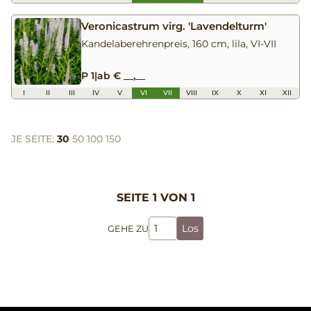
Veronicastrum virg. 'Lavendelturm'
Kandelaberehrenpreis, 160 cm, lila, VI-VII
P 1
|
ab € __,__
I
II
III
IV
V
VI
VII
VIII
IX
X
XI
XII
JE SEITE:
30
50
100
150
SEITE 1 VON 1
Los
GEHE ZU