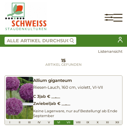
Listenansicht
15
ARTIKEL GEFUNDEN
Allium giganteum
Riesen-Lauch, 160 cm, violett, VI-VII
C 3
|
ab € __,__
Zwiebel
|
ab € __,__
Keine Lagerware, nur auf Bestellung! ab Ende
September
I
II
III
IV
V
VI
VII
VIII
IX
X
XI
XII