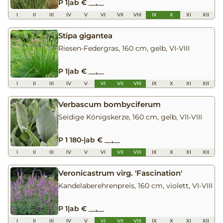
P 1
|
ab € __,__
I
II
III
IV
V
VI
VII
VIII
IX
X
XI
XII
Stipa gigantea
Riesen-Federgras, 160 cm, gelb, VI-VIII
P 1
|
ab € __,__
I
II
III
IV
V
VI
VII
VIII
IX
X
XI
XII
Verbascum bombyciferum
Seidige Königskerze, 160 cm, gelb, VII-VIII
P 1 180-
|
ab € __,__
I
II
III
IV
V
VI
VII
VIII
IX
X
XI
XII
Veronicastrum virg. 'Fascination'
Kandelaberehrenpreis, 160 cm, violett, VI-VIII
P 1
|
ab € __,__
I
II
III
IV
V
VI
VII
VIII
IX
X
XI
XII