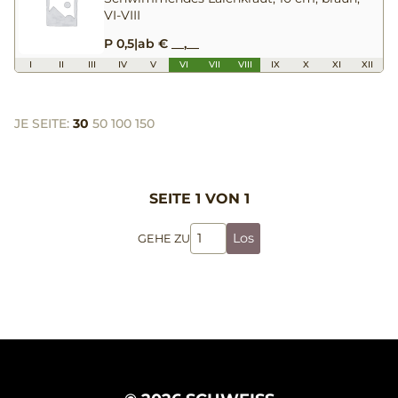
VI-VIII
P 0,5
|
ab € __,__
I
II
III
IV
V
VI
VII
VIII
IX
X
XI
XII
JE SEITE:
30
50
100
150
SEITE 1 VON 1
Los
GEHE ZU