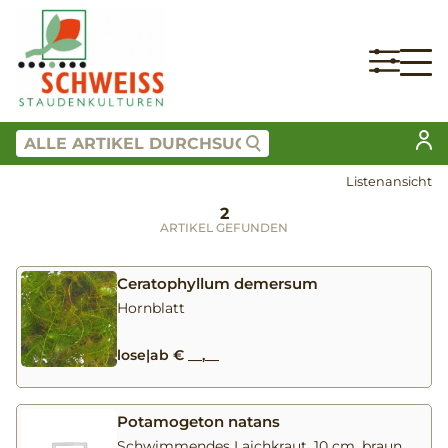
Listenansicht
2
ARTIKEL GEFUNDEN
Ceratophyllum demersum
Hornblatt
lose
|
ab € __,__
Potamogeton natans
Schwimmendes Laichkraut, 10 cm, braun,