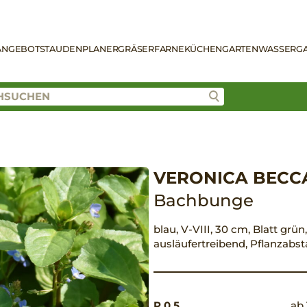
ANGEBOT
STAUDENPLANER
GRÄSER
FARNE
KÜCHENGARTEN
WASSERG
VERONICA BEC
Bachbunge
blau, V-VIII, 30 cm, Blatt grü
ausläufertreibend, Pflanzabs
P 0,5
ab 