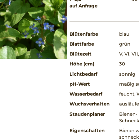
auf Anfrage
Blütenfarbe
blau
Blattfarbe
grün
Blütezeit
V, VI, VII
Höhe (cm)
30
Lichtbedarf
sonnig
pH-Wert
mäßig sa
Wasserbedarf
feucht, 
Wuchsverhalten
ausläufe
Staudenplaner
Bienen-
Schneck
Eigenschaften
Bienenwe
schnecke