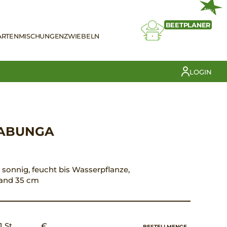
NEU
BEETPLANER
ARTEN
MISCHUNGEN
ZWIEBELN
LOGIN
CABUNGA
n, sonnig, feucht bis Wasserpflanze,
tand 35 cm
1 St.
€ __,__
BESTELLMENGE