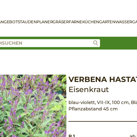
ANGEBOT
STAUDENPLANER
GRÄSER
FARNE
KÜCHENGARTEN
WASSERG
VERBENA HASTA
Eisenkraut
blau-violett, VII-IX, 100 cm, B
Pflanzabstand 45 cm
P 1
ab 