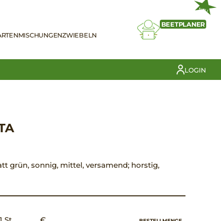
NEU
BEETPLANER
ARTEN
MISCHUNGEN
ZWIEBELN
LOGIN
TA
latt grün, sonnig, mittel, versamend; horstig,
1 St.
€ __,__
BESTELLMENGE