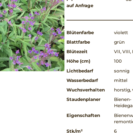
auf Anfrage
Blütenfarbe
violett
Blattfarbe
grün
Blütezeit
VII, VIII,
Höhe (cm)
100
Lichtbedarf
sonnig
Wasserbedarf
mittel
Wuchsverhalten
horstig
Staudenplaner
Bienen-
Heidega
Eigenschaften
Bienenw
remonti
Stk/m²
6