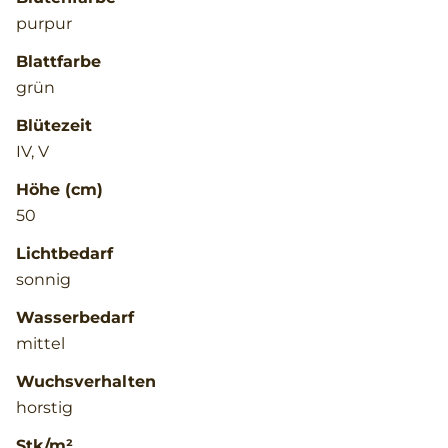
purpur
Blattfarbe
grün
Blütezeit
IV, V
Höhe (cm)
50
Lichtbedarf
sonnig
Wasserbedarf
mittel
Wuchsverhalten
horstig
Stk/m²