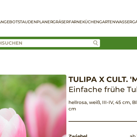
ANGEBOT
STAUDENPLANER
GRÄSER
FARNE
KÜCHENGARTEN
WASSERG
TULIPA X CULT. 
Einfache frühe Tu
hellrosa, weiß, III-IV, 45 cm, 
cm
Zwiebel
ab 