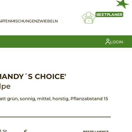
NEU
BEETPLANER
ARTEN
MISCHUNGEN
ZWIEBELN
LOGIN
'MANDY´S CHOICE'
lpe
Blatt grün, sonnig, mittel, horstig, Pflanzabstand 15
1 St.
€ __,__
BESTELLMENGE