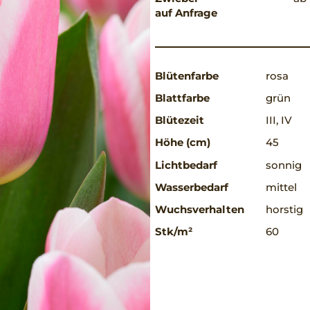
auf Anfrage
Blütenfarbe
rosa
Blattfarbe
grün
Blütezeit
III, IV
Höhe (cm)
45
Lichtbedarf
sonnig
Wasserbedarf
mittel
Wuchsverhalten
horstig
Stk/m²
60