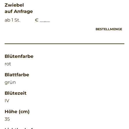
Zwiebel
auf Anfrage
ab 1 St.
€ __,__
BESTELLMENGE
Blütenfarbe
rot
Blattfarbe
grün
Blütezeit
IV
Höhe (cm)
35