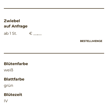
Zwiebel
auf Anfrage
ab 1 St.
€ __,__
BESTELLMENGE
Blütenfarbe
weiß
Blattfarbe
grün
Blütezeit
IV