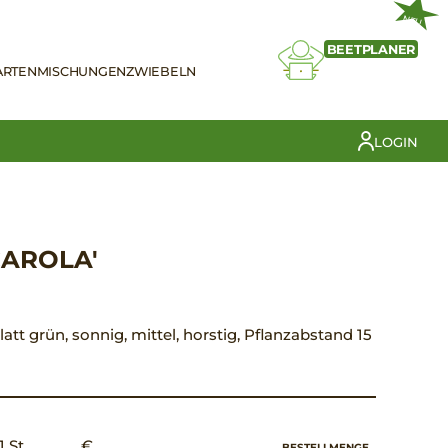
NEU
BEETPLANER
ARTEN
MISCHUNGEN
ZWIEBELN
LOGIN
CAROLA'
latt grün, sonnig, mittel, horstig, Pflanzabstand 15
1 St.
€ __,__
BESTELLMENGE