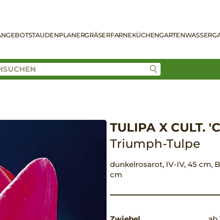
ANGEBOT
STAUDENPLANER
GRÄSER
FARNE
KÜCHENGARTEN
WASSERG
TULIPA X CULT. '
Triumph-Tulpe
dunkelrosarot, IV-IV, 45 cm, B
cm
Zwiebel
ab 