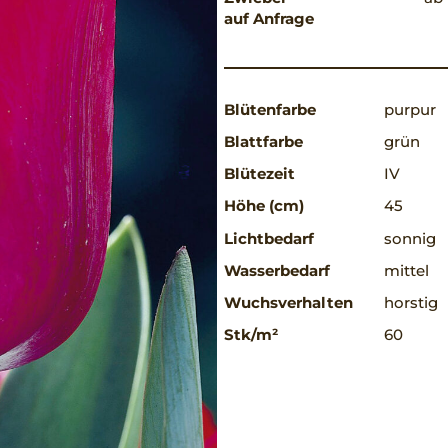
auf Anfrage
Blütenfarbe
purpur
Blattfarbe
grün
Blütezeit
IV
Höhe (cm)
45
Lichtbedarf
sonnig
Wasserbedarf
mittel
Wuchsverhalten
horstig
Stk/m²
60