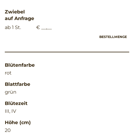
Zwiebel
auf Anfrage
ab 1 St.
€ __,__
BESTELLMENGE
Blütenfarbe
rot
Blattfarbe
grün
Blütezeit
III, IV
Höhe (cm)
20