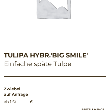
TULIPA HYBR.'BIG SMILE'
Einfache späte Tulpe
Zwiebel
auf Anfrage
ab 1 St.
€ __,__
BESTELLMENGE