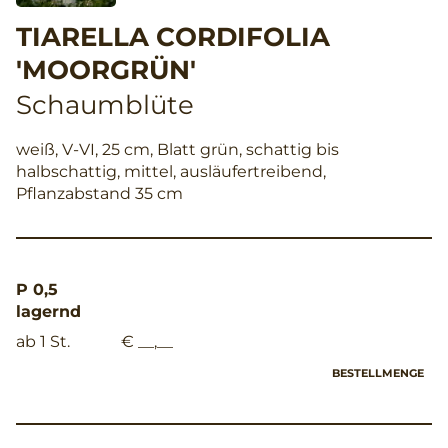
TIARELLA CORDIFOLIA
'MOORGRÜN'
Schaumblüte
weiß, V-VI, 25 cm, Blatt grün, schattig bis
halbschattig, mittel, ausläufertreibend,
Pflanzabstand 35 cm
P 0,5
lagernd
ab 1 St.
€ __,__
BESTELLMENGE