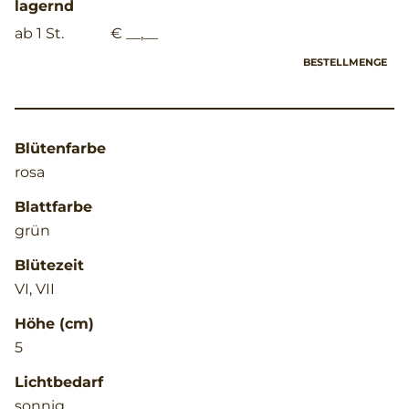
lagernd
ab 1 St.
€ __,__
BESTELLMENGE
Blütenfarbe
rosa
Blattfarbe
grün
Blütezeit
VI, VII
Höhe (cm)
5
Lichtbedarf
sonnig